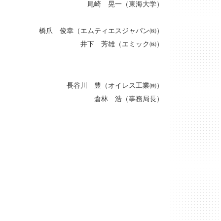
尾崎 晃一（東海大学）
橋爪 俊幸（エムティエスジャパン㈱）
井下 芳雄（エミック㈱）
長谷川 豊（オイレス工業㈱）
倉林 浩（事務局長）