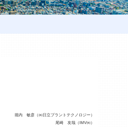
堀内 敏彦（㈱日立プラントテクノロジー）
尾崎 友哉（IMV㈱）