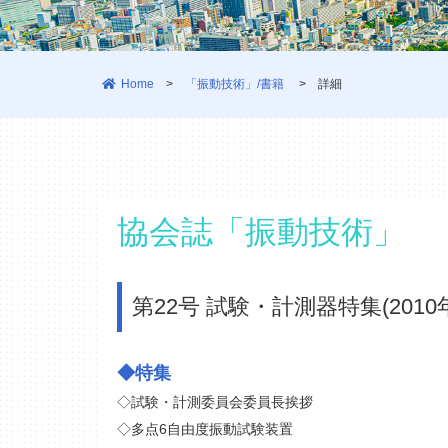
Home
>
「振動技術」/書籍
>
詳細
協会誌「振動技術」
第22号 試験・計測器特集(2010
◆特集
◇試験・計測委員会委員長挨拶
◇多点6自由度振動試験装置