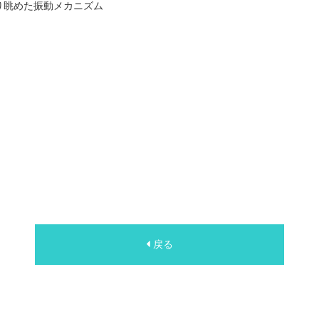
り眺めた振動メカニズム
戻る