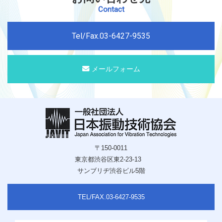
見る
Contact
2025.12.22
Tel/Fax.03-6427-9535
お知らせ
一般社団法人日本振動技術協会賀詞交歓会および藤田隆史会長叙
勲祝賀会のご案内
詳細を見る
メールフォーム
2025.12.19
お知らせ
免震委員会主催の講演会「免震の普及へ向けた課題と展望」開催
のお知らせ
詳細を見る
〒150-0011
2025.10.28
東京都渋谷区東2-23-13
お知らせ
サンブリヂ渋谷ビル5階
見学会「自動車試験分野における試験・計測」開催のお知らせ
詳細を見る
TEL/FAX.03-6427-9535
2025.10.28