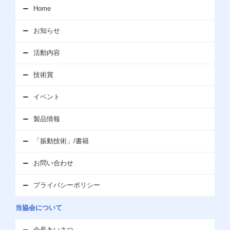
お知らせ
Home
講演会「超高層建築物における振動制御技術の最前線」開催のお
お知らせ
知らせ
詳細を見る
活動内容
2025.10.28
お知らせ
技術賞
JAVIT見学会「東北大学未来科学技術共同研究センター 未来情報
イベント
産業研究館」開催のお知らせ
詳細を見る
製品情報
2025.10.27
お知らせ
「振動技術」/書籍
協会誌「振動技術」の最新号（第52号 サスペンション特集）が発
お問い合わせ
刊されました。
プライバシーポリシー
2025.10.02
お知らせ
当協会について
防振・除振委員会開催の講演会 「振動制御の技術開発と実施例」
会長あいさつ