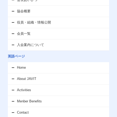
開催のお知らせ
詳細を見る
協会概要
2025.09.04
お知らせ
役員・組織・情報公開
現在、2026年度技術賞の応募を受付けております。締切は11月30
会員一覧
日です。
詳細を見る
入会案内について
2025.08.26
お知らせ
英語ページ
教育事業委員会講習会開催のお知らせ
詳細を見る
Home
2025.08.18
About JAVIT
お知らせ
2025年度第23回JAVIT杯ゴルフコンペ開催のお知らせ
Activities
詳細を
見る
Menber Benefits
2025.06.06
Contact
お知らせ