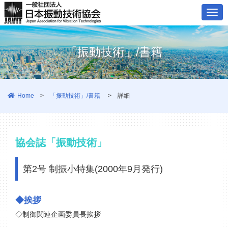
ナ
ビ
ゲ
「振動技術」/書籍
ー
シ
ョ
Home
>
「振動技術」/書籍
>
詳細
ン
協会誌「振動技術」
第2号 制振小特集(2000年9月発行)
◆挨拶
◇制御関連企画委員長挨拶