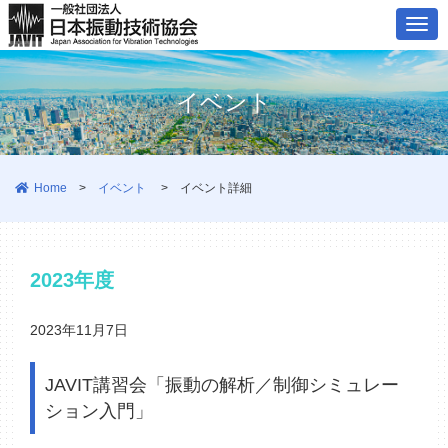
ナ
ビ
ゲ
イベント
ー
シ
ョ
Home
>
イベント
>
イベント詳細
ン
2023年度
2023年11月7日
JAVIT講習会「振動の解析／制御シミュレー
ション入門」