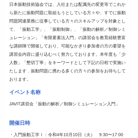
日本振動技術協会では、入社または配属先の変更等でこれか
ら新たに振動問題に取組もうとしている方々や、すでに振動
問題関連業務に従事している方々のスキルアップを対象とし
て、「振動工学」、「振動制御」、「振動の解析／制御シミ
ュレーション」「有限要素法入門」の講習会を教育経験豊富
な講師陣で開催しており、可能なかぎり参加者の方の要望を
講習会内容に盛り込むべく努力しております。本年度も「少
人数」「懇切丁寧」をキーワードとして下記の日程で実施い
たします．振動問題に携わる多くの方々の参加をお待ちして
おります。
イベント名称
JAVIT講習会「振動の解析／制御シミュレーション入門」
開催日時
・入門振動工学Ⅰ：令和4年10月10日（火） 9:30〜17:00